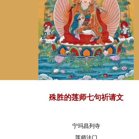
殊胜的莲师七句祈请文
宁玛昌列寺
莲师法门