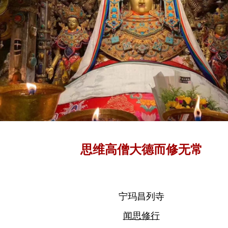
思维高僧大德而修无常
宁玛昌列寺
闻思修行