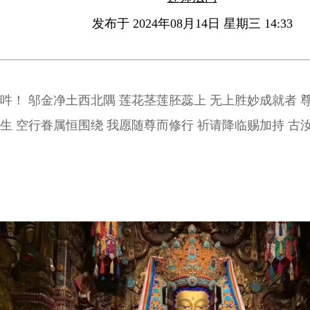
发布于 2024年08月14日 星期三 14:33
吽！ 邬金净土西北隅 莲花茎莲胚蕊上 无上胜妙成就者 尊名号称莲花
生 空行眷属恒围绕 我愿随尊而修行 祈请降临赐加持