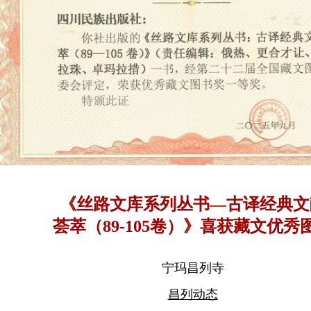
《丝路文库系列丛书—古译经典文
荟萃（89-105卷）》喜获藏文优秀
一等奖
宁玛昌列寺
昌列动态