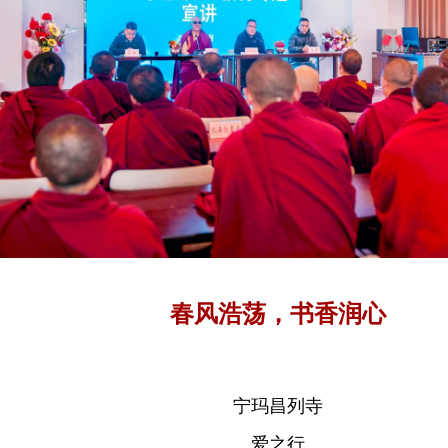
春风浩荡，书香润心
宁玛昌列寺
爱之行