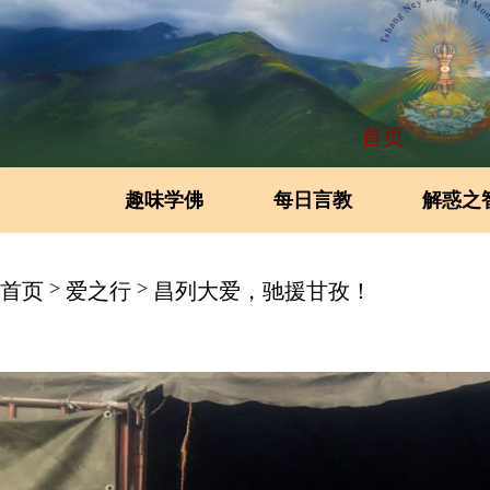
首页
趣味学佛
每日言教
解惑之
>
>
首页
爱之行
昌列大爱，驰援甘孜！