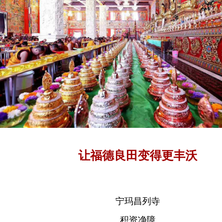
让福德良田变得更丰沃
宁玛昌列寺
积资净障