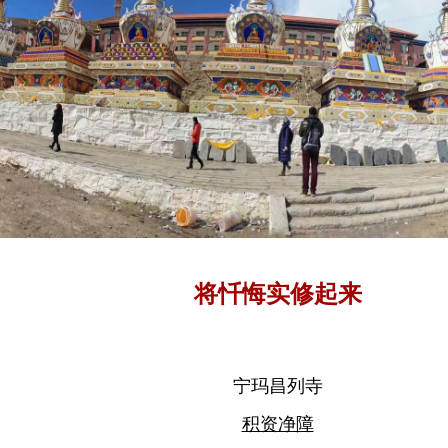
将忏悔实修起来
宁玛昌列寺
积资净障