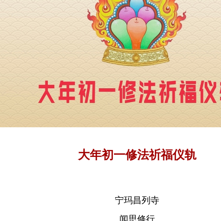
大年初一修法祈福仪轨
宁玛昌列寺
闻思修行