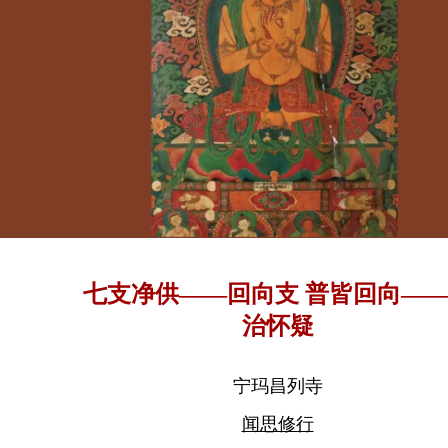
七支净供——回向支 普皆回向—
治怀疑
宁玛昌列寺
闻思修行