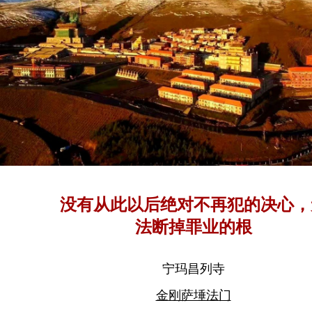
没有从此以后绝对不再犯的决心，
法断掉罪业的根
宁玛昌列寺
金刚萨埵法门