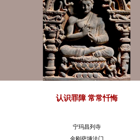
认识罪障 常常忏悔
宁玛昌列寺
金刚萨埵法门