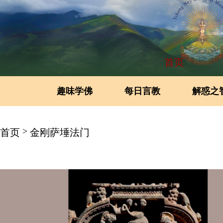
首页
趣味学佛
每日言教
解惑之
>
首页
金刚萨埵法门