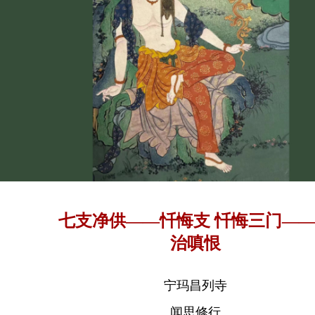
七支净供——忏悔支 忏悔三门—
治嗔恨
宁玛昌列寺
闻思修行