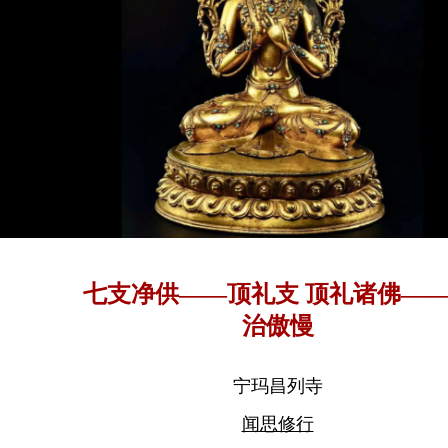
七支净供——顶礼支 顶礼诸佛—
治傲慢
宁玛昌列寺
闻思修行