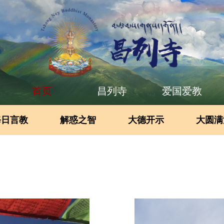
首页
昌列寺
爱国爱教
每日言教
解惑之智
大德开示
大圆满