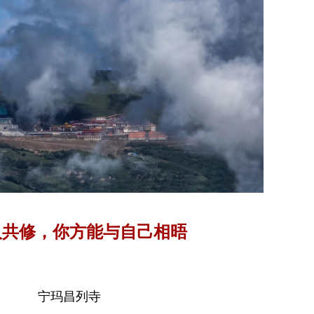
人共修，你方能与自己相晤
宁玛昌列寺