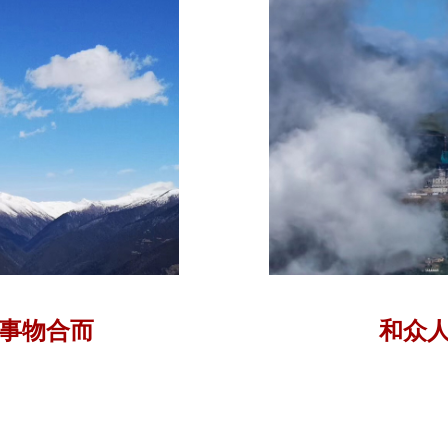
事物合而
和众