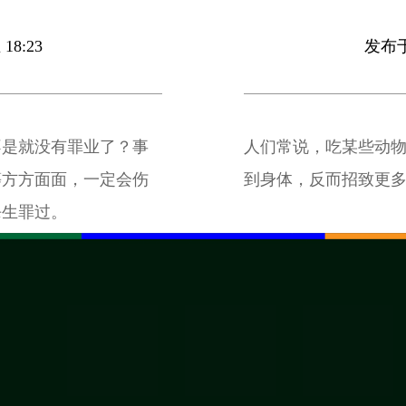
18:23
发布于 
不是就没有罪业了？事
人们常说，吃某些动
等方方面面，一定会伤
到身体，反而招致更
杀生罪过。