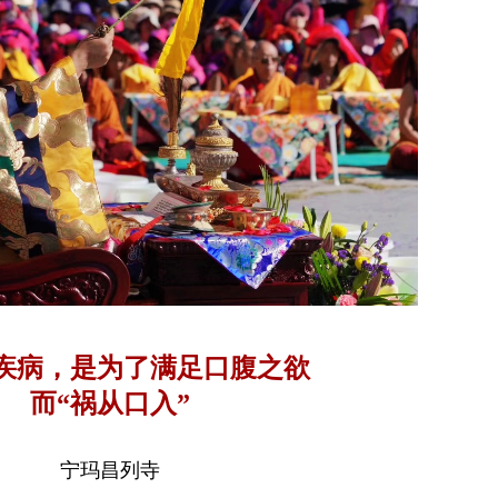
疾病，是为了满足口腹之欲
而“祸从口入”
宁玛昌列寺