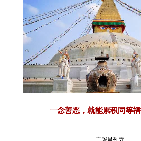
一念善恶，就能累积同等福
宁玛昌列寺