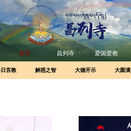
首页
昌列寺
爱国爱教
每日言教
解惑之智
大德开示
大圆满