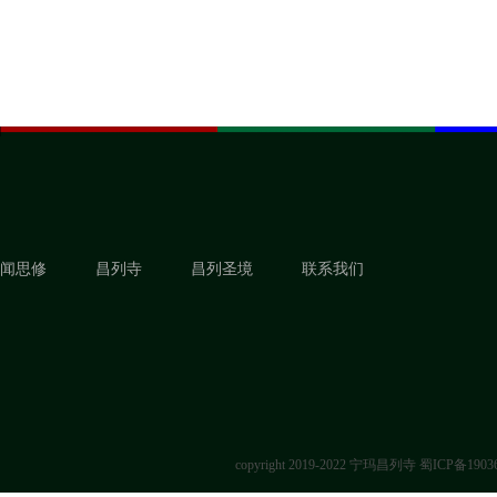
闻思修
昌列寺
昌列圣境
联系我们
copyright 2019-2022 宁玛昌列寺
蜀ICP备1903