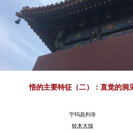
悟的主要特征（二）：直觉的洞
宁玛昌列寺
铃木大拙