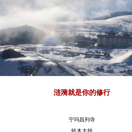
涟漪就是你的修行
宁玛昌列寺
铃木大拙