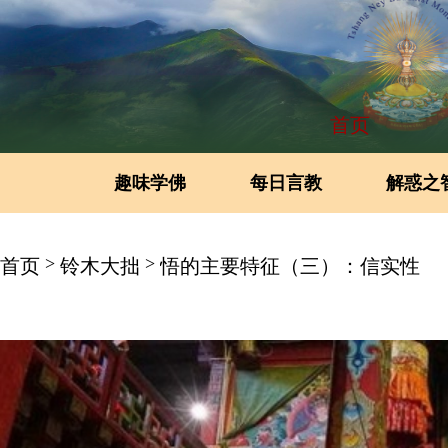
首页
趣味学佛
每日言教
解惑之
>
>
首页
铃木大拙
悟的主要特征（三）：信实性