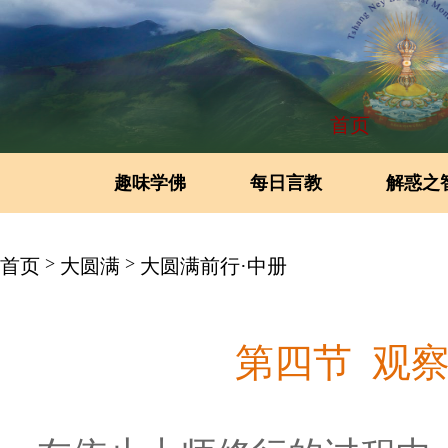
首页
趣味学佛
每日言教
解惑之
>
>
首页
大圆满
大圆满前行·中册
第四节 观