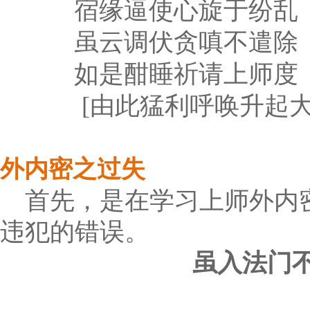
宿缘逼使心旋于纷乱
虽云调伏贪嗔不遣除
如是酣睡祈请上师度
[由此猛利呼唤升起大
外内密之过失
首先，是在学习上师外内
违犯的错误。
虽入法门