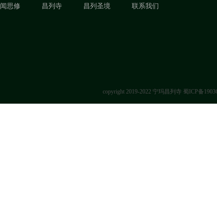
闻思修
昌列寺
昌列圣境
联系我们
copyright 2019-2022 宁玛昌列寺
蜀ICP备1903