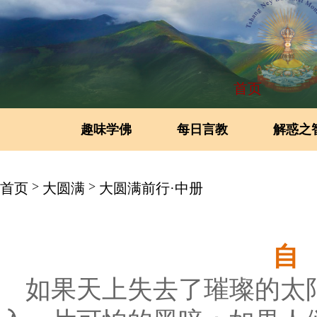
首页
趣味学佛
每日言教
解惑之
>
>
首页
大圆满
大圆满前行·中册
自
如果天上失去了璀璨的太