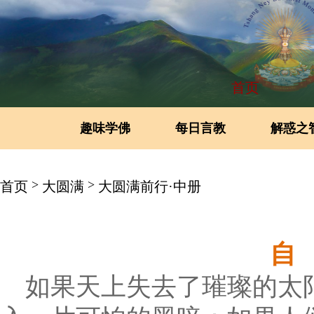
首页
趣味学佛
每日言教
解惑之
>
>
首页
大圆满
大圆满前行·中册
自
如果天上失去了璀璨的太