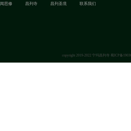
闻思修
昌列寺
昌列圣境
联系我们
copyright 2019-2022 宁玛昌列寺
蜀ICP备1903