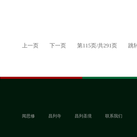
上一页
下一页
第
115
页/共
291
页
跳
闻思修
昌列寺
昌列圣境
联系我们