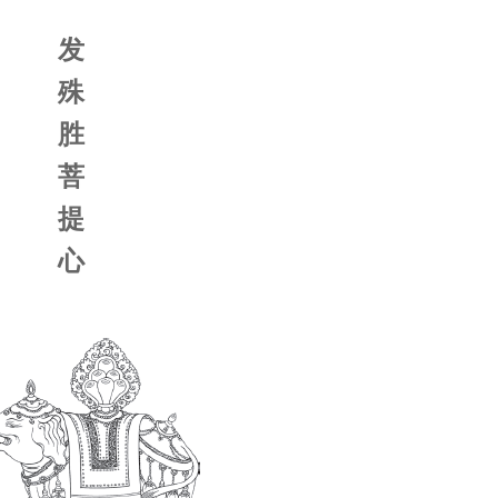
发
殊
胜
菩
提
心