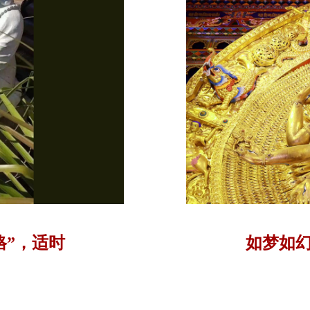
格”，适时
如梦如