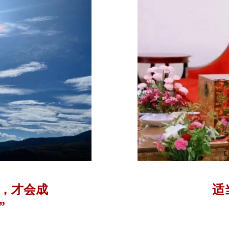
化，才会成
适
”