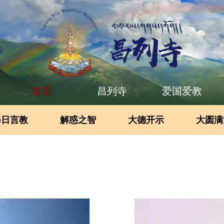
首页
昌列寺
爱国爱教
每日言教
解惑之智
大德开示
大圆满