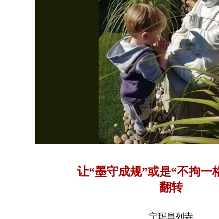
让“墨守成规”或是“不拘一
翻转
宁玛昌列寺