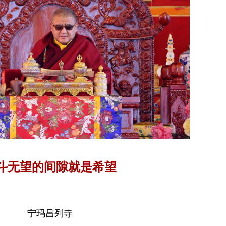
斗无望的间隙就是希望
宁玛昌列寺