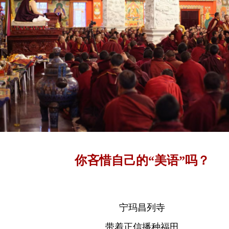
你吝惜自己的“美语”吗？
宁玛昌列寺
带着正信播种福田