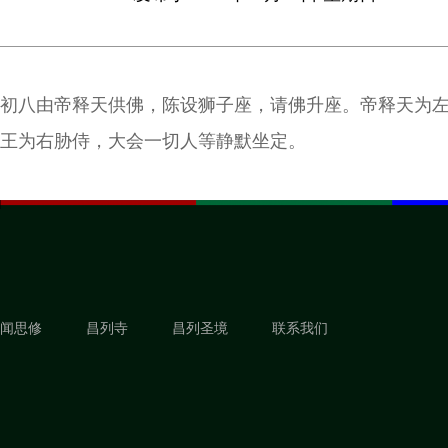
初八由帝释天供佛，陈设狮子座，请佛升座。帝释天为
王为右胁侍，大会一切人等静默坐定。
闻思修
昌列寺
昌列圣境
联系我们