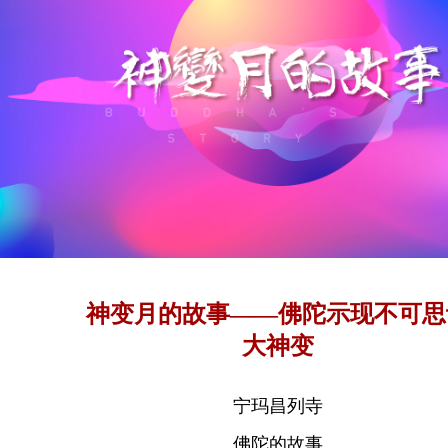
神变月的故事——佛陀示现不可思
大神变
宁玛昌列寺
佛陀的故事