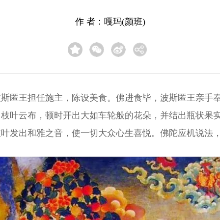
作 者：嘎玛(颜班)
波斯匿王担任施主，陈设美食。佛进食毕，波斯匿王亲手
，枝叶云布，顿时开出大如车轮般的花朵，并结出瓶状果
枝叶发出和雅之音，使一切大众心生喜悦。佛陀应机说法