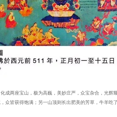
，化成两座宝山，极为高巍，美妙庄严，众宝杂合，光辉
吃，众皆获得饱满；另一山顶则长出肥美的芳草，牛羊吃