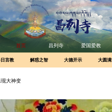
首页
昌列寺
爱国爱教
每日言教
解惑之智
大德开示
大圆满
示现大神变