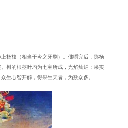
奉上杨枝（相当于今之牙刷）。佛嚼完后，掷杨
实。树的根茎叶均为七宝所成，光焰灿烂；果实
，众生心智开解，得果生天者，为数众多。