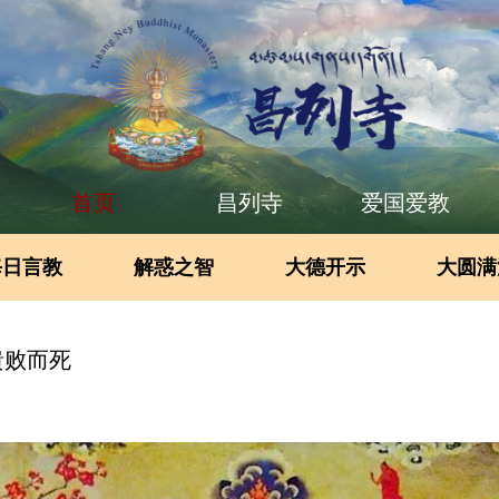
首页
昌列寺
爱国爱教
每日言教
解惑之智
大德开示
大圆满
溃败而死