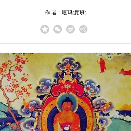
作 者：嘎玛(颜班)