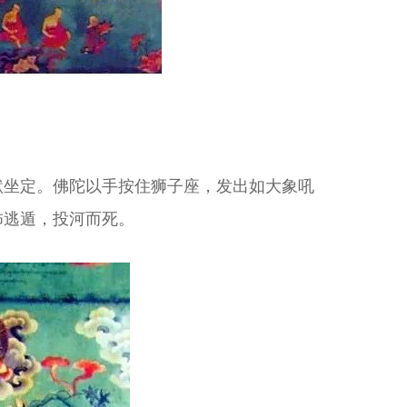
默坐定。佛陀以手按住狮子座，发出如大象吼
怖逃遁，投河而死。