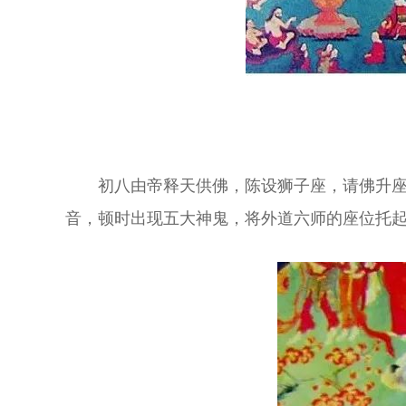
初八由帝释天供佛，陈设狮子座，请佛升
音，顿时出现五大神鬼，将外道六师的座位托