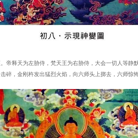
座。帝释天为左胁侍，梵天王为右胁侍，大会一切人等静
起击碎，金刚杵发出猛烈火焰，向六师头上掷去，六师惊