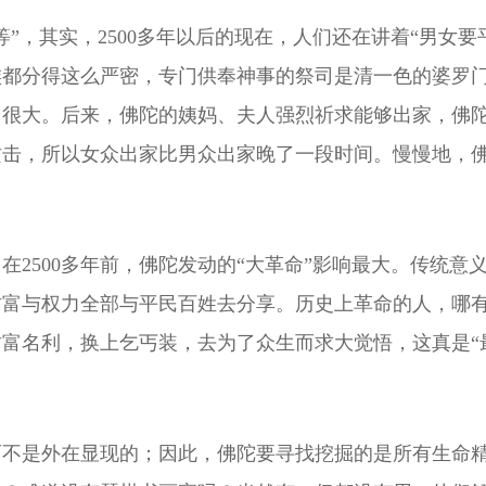
”，其实，2500多年以后的现在，人们还在讲着“男女
族都分得这么严密，专门供奉神事的祭司是清一色的婆罗
力很大。后来，佛陀的姨妈、夫人强烈祈求能够出家，佛
击，所以女众出家比男众出家晚了一段时间。慢慢地，佛
在2500多年前，佛陀发动的“大革命”影响最大。传统
财富与权力全部与平民百姓去分享。历史上革命的人，哪
富名利，换上乞丐装，去为了众生而求大觉悟，这真是“
而不是外在显现的；因此，佛陀要寻找挖掘的是所有生命