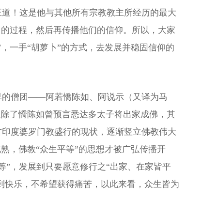
正道！这是他与其他所有宗教教主所经历的最大
力的过程，然后再传播他们的信仰。所以，大家
，一手“胡萝卜”的方式，去发展并稳固信仰的
早的僧团——阿若憍陈如、阿说示（又译为马
人除了憍陈如曾预言悉达多太子将出家成佛，其
古印度婆罗门教盛行的现状，逐渐竖立佛教伟大
熟，佛教“众生平等”的思想才被广弘传播开
等”，发展到只要愿意修行之“出家、在家皆平
得到快乐，不希望获得痛苦，以此来看，众生皆为