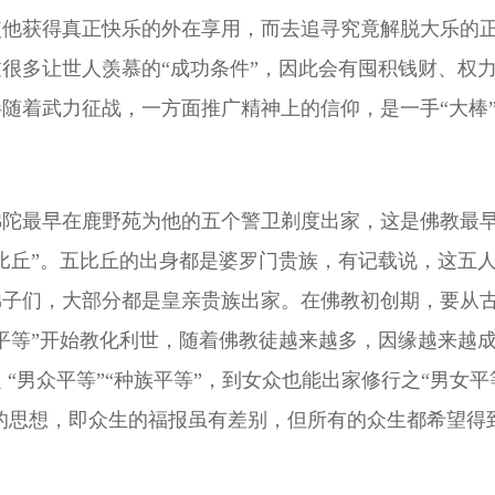
使他获得真正快乐的外在享用，而去追寻究竟解脱大乐的
很多让世人羡慕的“成功条件”，因此会有囤积钱财、权
随着武力征战，一方面推广精神上的信仰，是一手“大棒”
佛陀最早在鹿野苑为他的五个警卫剃度出家，这是佛教最
比丘”。五比丘的出身都是婆罗门贵族，有记载说，这五
弟子们，大部分都是皇亲贵族出家。在佛教初创期，要从
平等”开始教化利世，随着佛教徒越来越多，因缘越来越成
“男众平等”“种族平等”，到女众也能出家修行之“男女平
”的思想，即众生的福报虽有差别，但所有的众生都希望