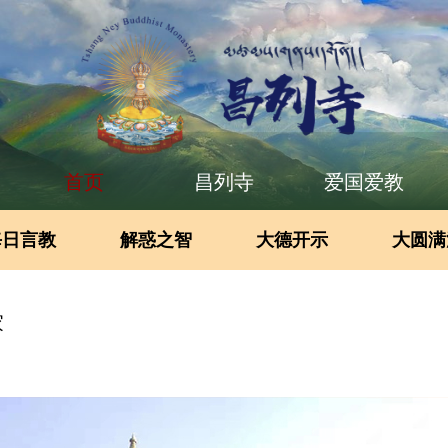
首页
昌列寺
爱国爱教
每日言教
解惑之智
大德开示
大圆满
家