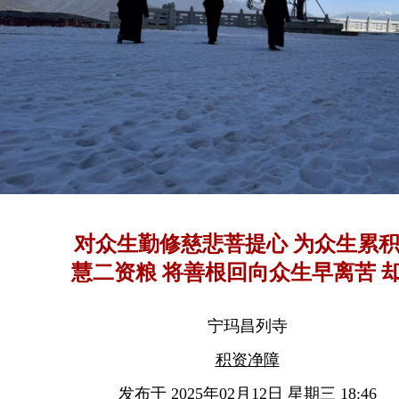
对众生勤修慈悲菩提心 为众生累积福
慧二资粮 将善根回向众生早离苦 却了
知一切自性空如幻
宁玛昌列寺
积资净障
发布于 2025年02月12日 星期三 18:46