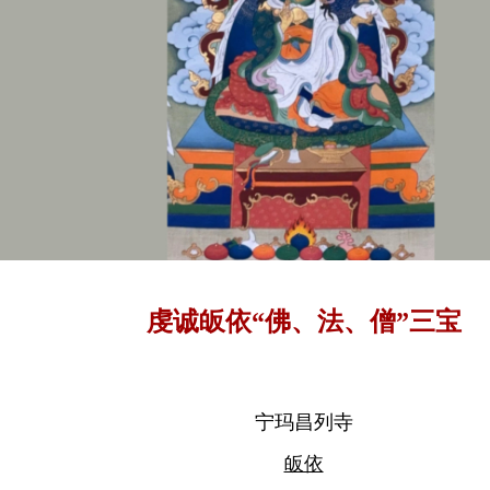
虔诚皈依“佛、法、僧”三宝
宁玛昌列寺
皈依