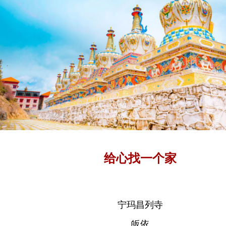
给心找一个家
宁玛昌列寺
皈依