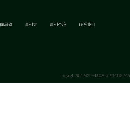
闻思修
昌列寺
昌列圣境
联系我们
copyright 2019-2022 宁玛昌列寺
蜀ICP备1903