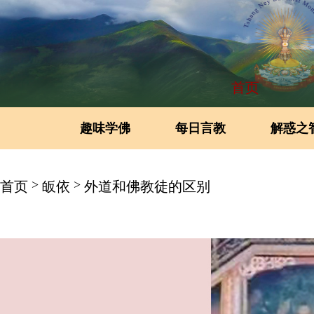
首页
趣味学佛
每日言教
解惑之
>
>
首页
皈依
外道和佛教徒的区别