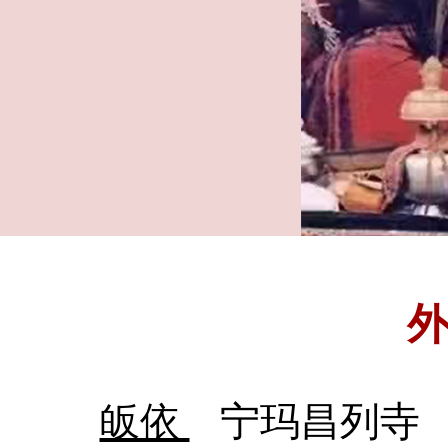
皈依
宁玛昌列寺