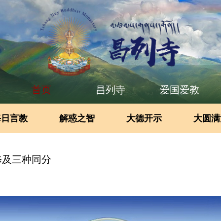
首页
昌列寺
爱国爱教
每日言教
解惑之智
大德开示
大圆满
修及三种同分