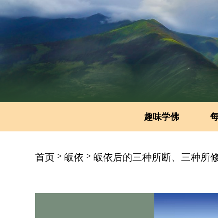
趣味学佛
>
>
首页
皈依
皈依后的三种所断、三种所