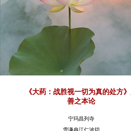
《大药：战胜视一切为真的处方》
善之本论
宁玛昌列寺
雪谦冉江仁波切