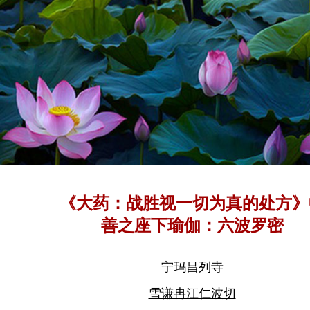
《大药：战胜视一切为真的处方》
善之座下瑜伽：六波罗密
宁玛昌列寺
雪谦冉江仁波切