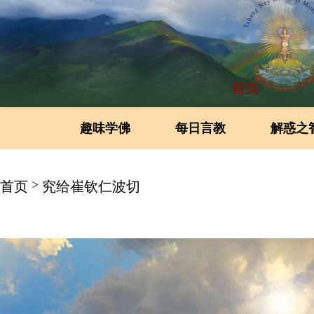
首页
趣味学佛
每日言教
解惑之
>
首页
究给崔钦仁波切