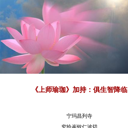
《上师瑜珈》加持：俱生智降临
宁玛昌列寺
究给崔钦仁波切