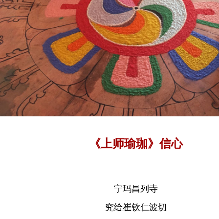
《上师瑜珈》信心
宁玛昌列寺
究给崔钦仁波切