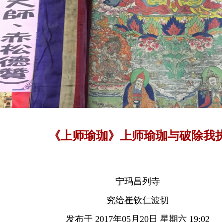
《上师瑜珈》上师瑜珈与破除我
宁玛昌列寺
究给崔钦仁波切
发布于 2017年05月20日 星期六 19:02