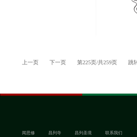
上一页
下一页
第
225
页/共
259
页
跳
闻思修
昌列寺
昌列圣境
联系我们