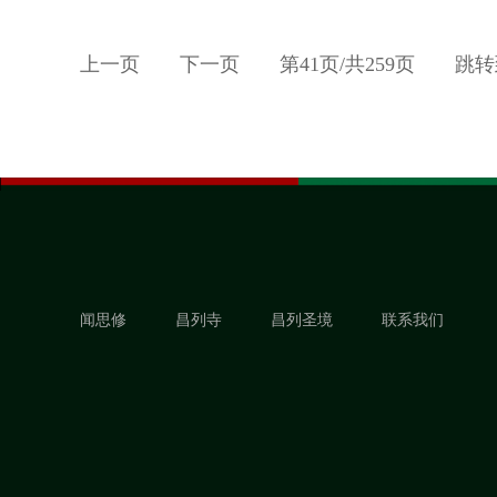
上一页
下一页
第
41
页/共
259
页
跳转
闻思修
昌列寺
昌列圣境
联系我们