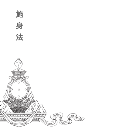
施
身
法