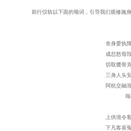
前行仪轨以下面的颂词，引导我们观修施
舍身爱执
成忿怒母
切取髅骨
三身人头
阿杭交融
嗡
上供境令
下凡客喜