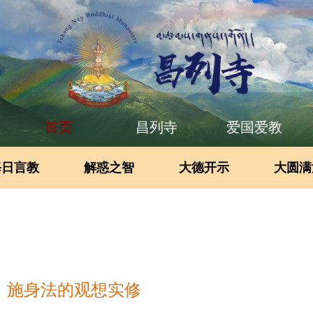
首页
昌列寺
爱国爱教
每日言教
解惑之智
大德开示
大圆满
 施身法的观想实修