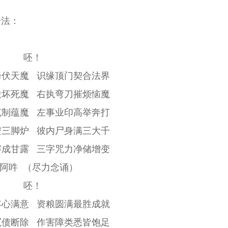
身法：
呸！
降伏天魔 识缘顶门契合法界
毁坏死魔 右执弯刀摧烦恼魔
克制蕴魔 左事业印高举奔打
安三脚炉 彼内尸身满三大千
溶成甘露 三字咒力净储增变
阿吽 （尽力念诵）
呸！
客心满意 资粮圆满最胜成就
冤债断除 作害障类悉皆饱足