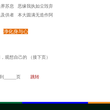
法界苏息 恶缘我执如尘毁弃
供及供者 本大圆满无造作阿
净化身与心
，观想自己的 （接下页）
到
页