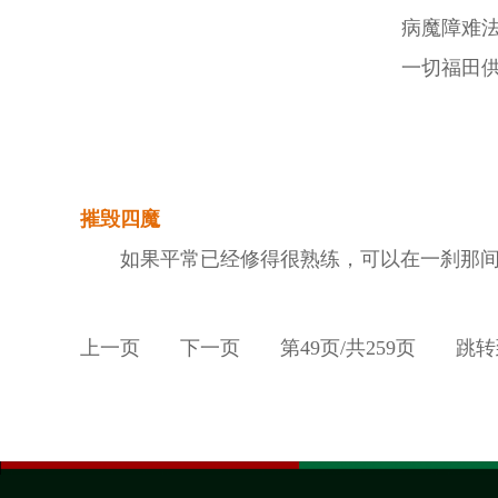
病魔障难
一切福田
摧毁四魔
如果平常已经修得很熟练，可以在一刹那间
上一页
下一页
第
49
页/共
259
页
跳转