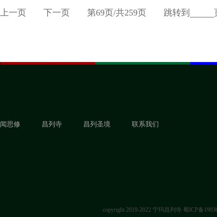
上一页
下一页
第
69
页/共
259
页
跳转到
闻思修
昌列寺
昌列圣境
联系我们
copyright 2019-2022 宁玛昌列寺
蜀ICP备1903