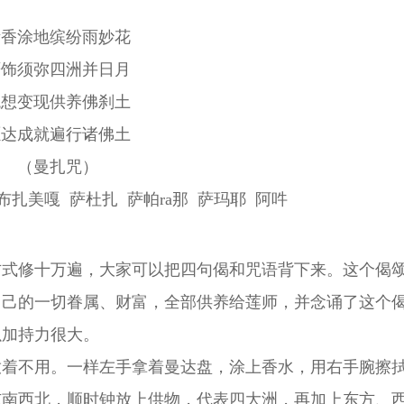
诸香涂地缤纷雨妙花
严饰须弥四洲并日月
观想变现供养佛刹土
愿达成就遍行诸佛土
（曼扎咒）
布扎美嘎 萨杜扎 萨帕ra那 萨玛耶 阿吽
方式修十万遍，大家可以把四句偈和咒语背下来。这个偈
自己的一切眷属、财富，全部供养给莲师，并念诵了这个
以加持力很大。
放着不用。一样左手拿着曼达盘，涂上香水，用右手腕擦
东南西北，顺时钟放上供物，代表四大洲，再加上东方、