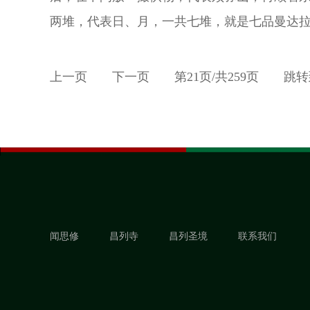
两堆，代表日、月，一共七堆，就是七品曼达
上一页
下一页
第
21
页/共
259
页
跳转
闻思修
昌列寺
昌列圣境
联系我们