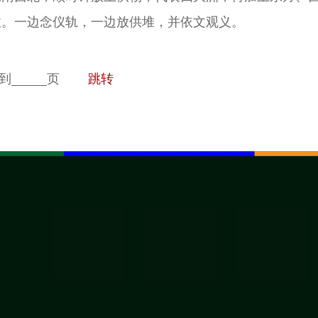
拉。一边念仪轨，一边放供堆，并依文观义。
到
页