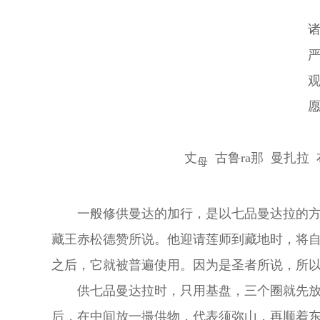
丈
古鲁ra那 曼扎拉 
母
一般修供曼达的加行，是以七品曼达拉的
藏王赤松德赞所说。他迎请莲师到藏地时，将
之后，它就被普遍使用。因为是圣者所说，所
供七品曼达拉时，只用基盘，三个圈就先
后，在中间放一撮供物，代表须弥山，再顺着