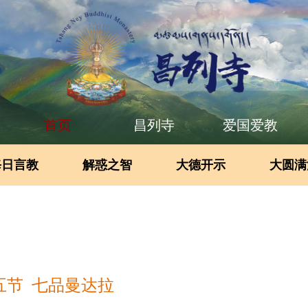
首页
昌列寺
爱国爱教
每日言教
解惑之智
大德开示
大圆满
五节 七品曼达拉