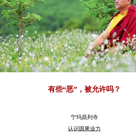
有些“恶”，被允许吗？
宁玛昌列寺
认识因果业力