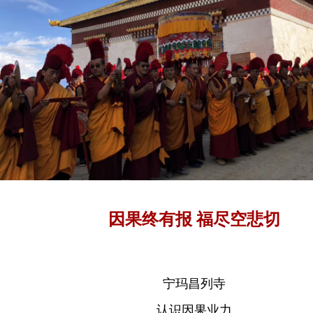
因果终有报 福尽空悲切
宁玛昌列寺
认识因果业力