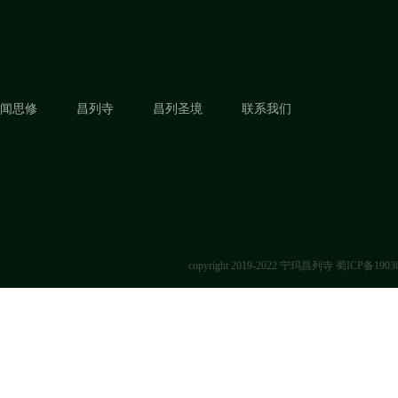
闻思修
昌列寺
昌列圣境
联系我们
copyright 2019-2022 宁玛昌列寺
蜀ICP备1903