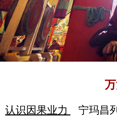
万
认识因果业力
宁玛昌