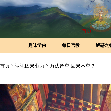
首页
趣味学佛
每日言教
解惑之
>
>
首页
认识因果业力
万法皆空 因果不空？