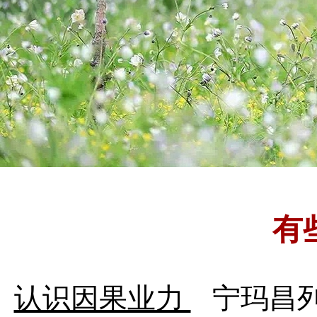
有
认识因果业力
宁玛昌