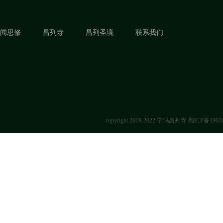
闻思修
昌列寺
昌列圣境
联系我们
copyright 2019-2022 宁玛昌列寺
蜀ICP备1903