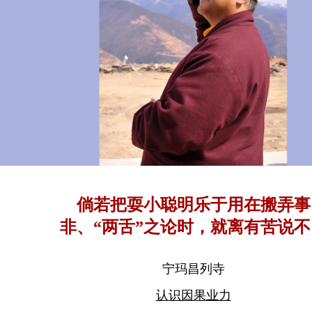
倘若把耍小聪明乐于用在搬弄事
非、“两舌”之论时，就离有苦说不
的结局不远了
宁玛昌列寺
认识因果业力