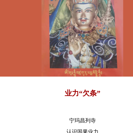
业力“欠条”
宁玛昌列寺
认识因果业力