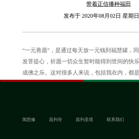
带着正信播种福田
发布于 2020年08月02日 星期日 
“一元善愿”，是通过每天放一元钱到福慧罐，
发菩提心，祈愿一切众生暂时能得到世间的快
成佛之乐。这对很多人来说，包括我在内，都
的好方法，也是培养感恩之心的妙方。
闻思修
昌列寺
昌列圣境
联系我们