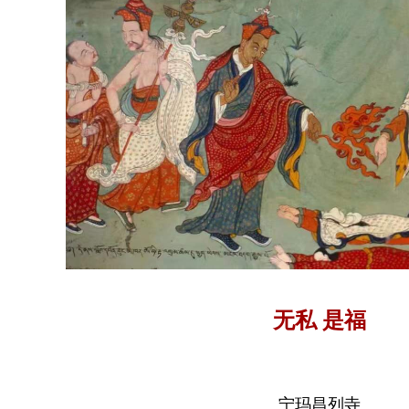
无私 是福
宁玛昌列寺