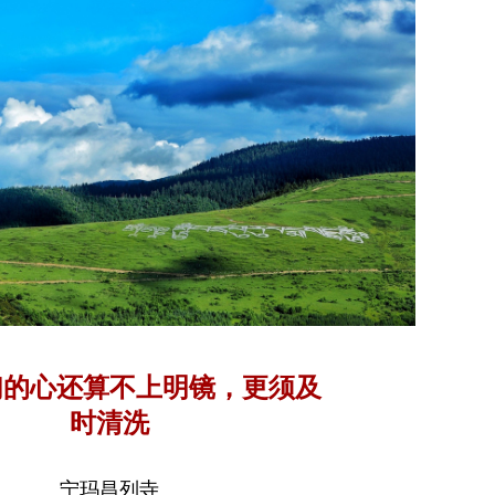
们的心还算不上明镜，更须及
时清洗
宁玛昌列寺