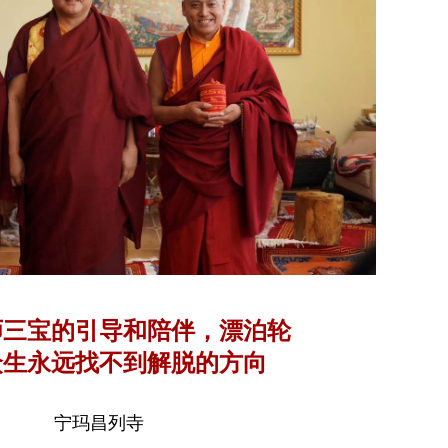
师三宝的引导和陪伴，漂泊轮
众生永远找不到解脱的方向
宁玛昌列寺