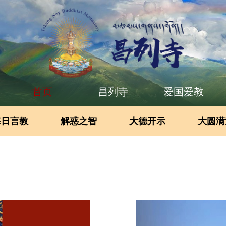
首页
昌列寺
爱国爱教
每日言教
解惑之智
大德开示
大圆满