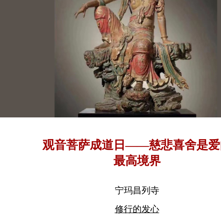
观音菩萨成道日——慈悲喜舍是爱
最高境界
宁玛昌列寺
修行的发心