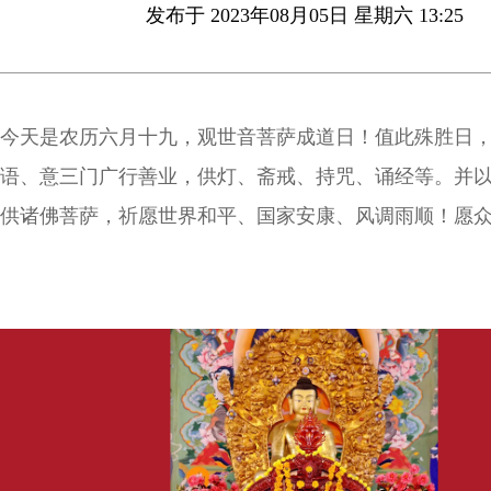
发布于 2023年08月05日 星期六 13:25
今天是农历六月十九，观世音菩萨成道日！值此殊胜日
语、意三门广行善业，供灯、斋戒、持咒、诵经等。并
供诸佛菩萨，祈愿世界和平、国家安康、风调雨顺！愿
乐、愿众生能远离天灾人祸的侵扰！回向一切有情离苦
脱！南无大慈大悲救苦救难广大灵感观世音菩萨！