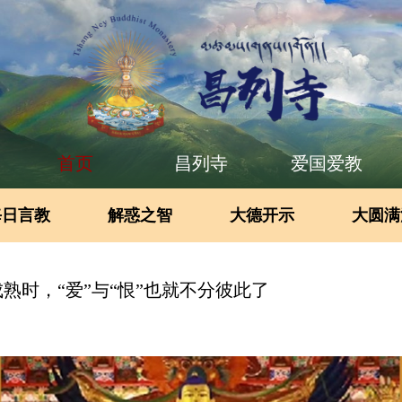
首页
昌列寺
爱国爱教
每日言教
解惑之智
大德开示
大圆满
熟时，“爱”与“恨”也就不分彼此了