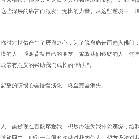
会带来福报。很多人因为遭受灾难和逆境而成熟，比如感
越这些深层的痛苦而激发出无比的力量。从这些逆境中，
来临时对世俗产生了厌离之心，为了脱离痛苦而趋入佛门
逆境的人，感谢背叛自己的朋友、骗取我们钱财的人、伤
成最有意义的帮助我们成长的“动力”。
于怨敌的嗔恨心会慢慢淡化，终至完全消失。
的人，虽然现在百般疼爱我，想尽办法为我排除违缘，给
六道轮回中，他们一定很多次做过我的仇人，想方设法对