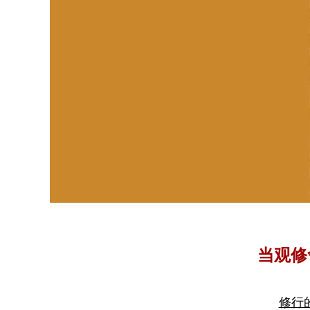
当观修
修行