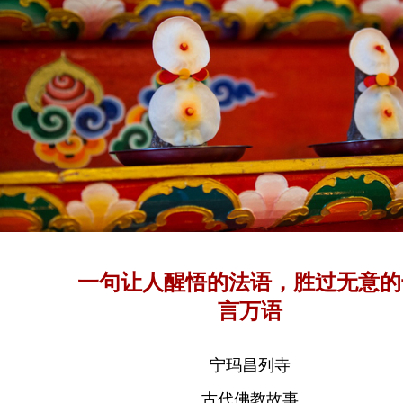
一句让人醒悟的法语，胜过无意的
言万语
宁玛昌列寺
古代佛教故事