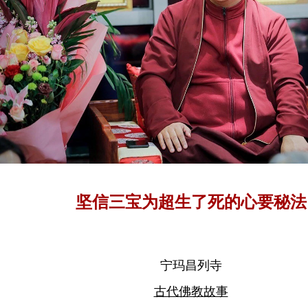
坚信三宝为超生了死的心要秘法
宁玛昌列寺
古代佛教故事