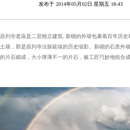
发布于 2014年05月02日 星期五 18:43
昌列寺老庙是二层独立建筑, 新砌的外墙包裹着百年历史
土墙，那是昌列寺法脉延续的历史缩影。新砌的石质外
的片石砌成，大小厚薄不一的片石，被工匠巧妙地组合
是由菱形的片石均匀布列在屋顶上，与左右观音殿，卧
映衬，更显古朴内敛。