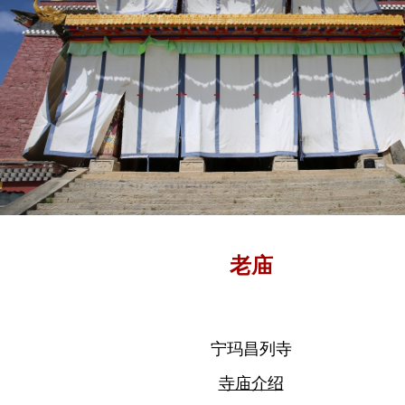
老庙
宁玛昌列寺
寺庙介绍