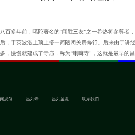
八百多年前，噶陀著名的“闻胜三友”之一希热将参尊者
后，于英波洛上顶上搭一简陋闭关房修行。后来由于讲
多，慢慢就建成了寺庙，称为“喇嘛寺”，这就是最早的
昌列寺附近，仍隐约可以看到许多旧庙的遗址。
闻思修
昌列寺
昌列圣境
联系我们