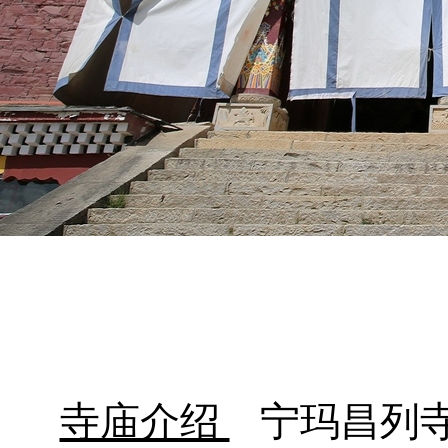
寺庙介绍
宁玛昌列