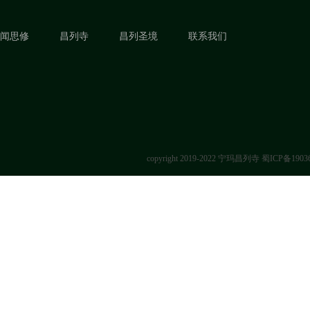
闻思修
昌列寺
昌列圣境
联系我们
copyright 2019-2022 宁玛昌列寺
蜀ICP备1903