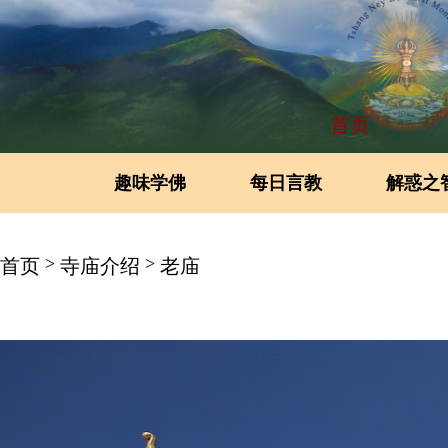
首页
趣味学佛
每日言教
解惑之
>
>
首页
寺庙介绍
老庙