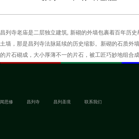
昌列寺老庙是二层独立建筑, 新砌的外墙包裹着百年历史
土墙，那是昌列寺法脉延续的历史缩影。新砌的石质外
的片石砌成，大小厚薄不一的片石，被工匠巧妙地组合
是由菱形的片石均匀布列在屋顶上，与左右观音殿，卧
映衬，更显古朴内敛。
闻思修
昌列寺
昌列圣境
联系我们