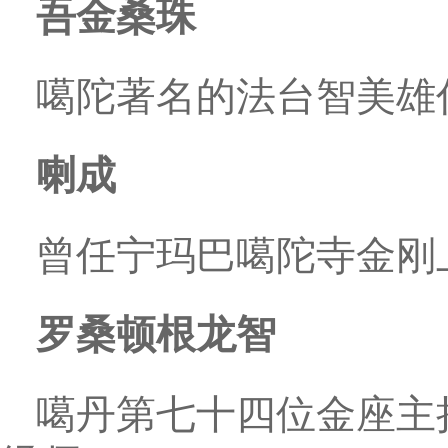
吾金桑珠
噶陀著名的法台智美雄
喇成
曾任宁玛巴噶陀寺金刚
罗桑顿根龙智
噶丹第七十四位金座主