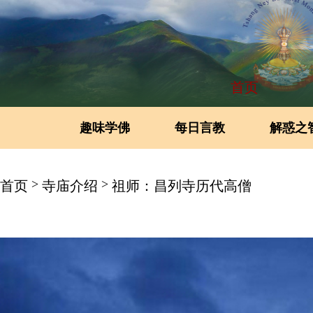
首页
趣味学佛
每日言教
解惑之
>
>
首页
寺庙介绍
祖师：昌列寺历代高僧