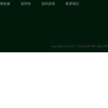
闻思修
昌列寺
昌列圣境
联系我们
copyright 2019-2022 宁玛昌列寺
蜀ICP备1903