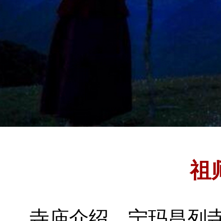
祖
寺庙介绍
宁玛昌列