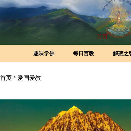
首页
趣味学佛
每日言教
解惑之
>
首页
爱国爱教