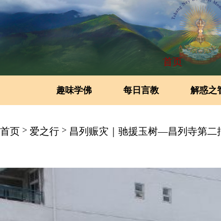
首页
趣味学佛
每日言教
解惑之
>
>
首页
爱之行
昌列赈灾｜驰援玉树—昌列寺第二批玉树