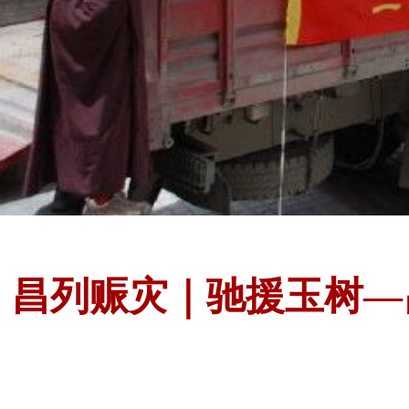
昌列赈灾｜驰援玉树—昌