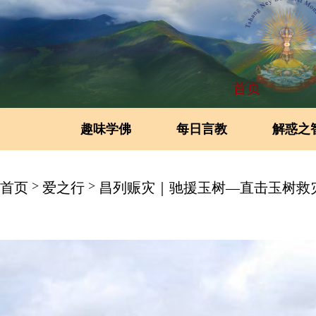
首页
趣味学佛
每日言教
解惑之
>
>
首页
爱之行
昌列赈灾｜驰援玉树—直击玉树救灾前线