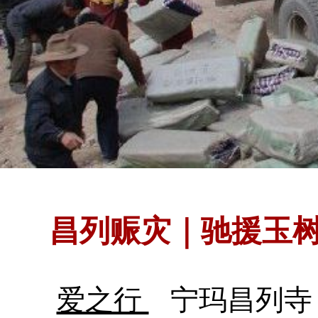
昌列赈灾｜驰援玉树—
爱之行
宁玛昌列寺