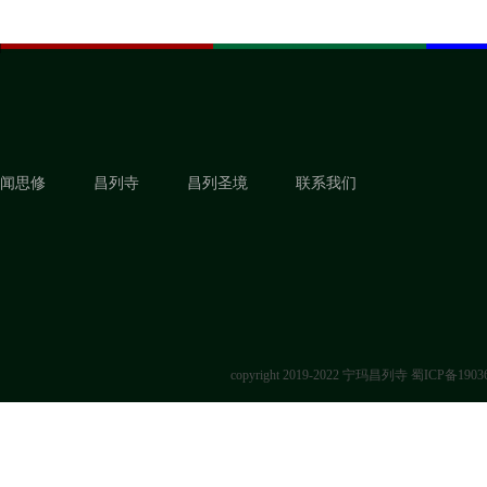
闻思修
昌列寺
昌列圣境
联系我们
copyright 2019-2022 宁玛昌列寺
蜀ICP备1903