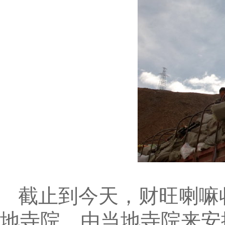
截止到今天，财旺喇嘛收
地寺院，由当地寺院来安