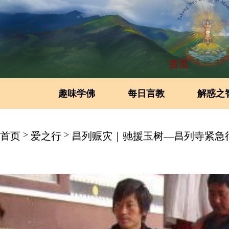
首页
趣味学佛
每日言教
解惑之
>
>
首页
爱之行
昌列赈灾｜驰援玉树—昌列寺紧急行动驰