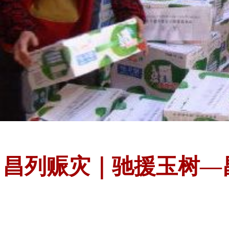
昌列赈灾｜驰援玉树—昌